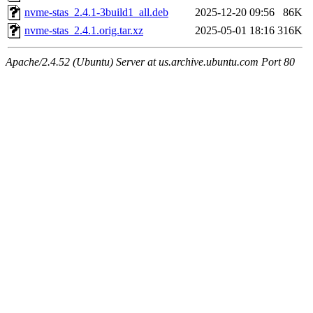
nvme-stas_2.4.1-3build1_all.deb
2025-12-20 09:56
86K
nvme-stas_2.4.1.orig.tar.xz
2025-05-01 18:16
316K
Apache/2.4.52 (Ubuntu) Server at us.archive.ubuntu.com Port 80