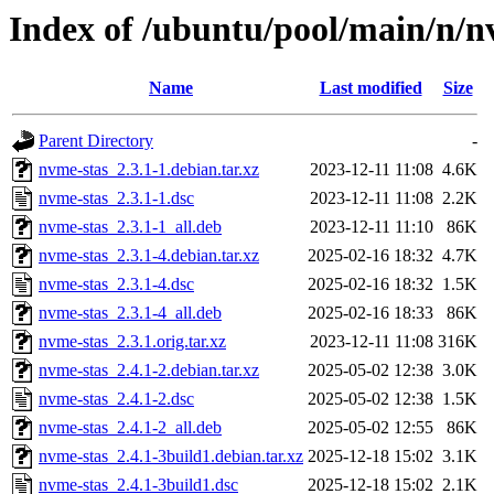
Index of /ubuntu/pool/main/n/n
Name
Last modified
Size
Parent Directory
-
nvme-stas_2.3.1-1.debian.tar.xz
2023-12-11 11:08
4.6K
nvme-stas_2.3.1-1.dsc
2023-12-11 11:08
2.2K
nvme-stas_2.3.1-1_all.deb
2023-12-11 11:10
86K
nvme-stas_2.3.1-4.debian.tar.xz
2025-02-16 18:32
4.7K
nvme-stas_2.3.1-4.dsc
2025-02-16 18:32
1.5K
nvme-stas_2.3.1-4_all.deb
2025-02-16 18:33
86K
nvme-stas_2.3.1.orig.tar.xz
2023-12-11 11:08
316K
nvme-stas_2.4.1-2.debian.tar.xz
2025-05-02 12:38
3.0K
nvme-stas_2.4.1-2.dsc
2025-05-02 12:38
1.5K
nvme-stas_2.4.1-2_all.deb
2025-05-02 12:55
86K
nvme-stas_2.4.1-3build1.debian.tar.xz
2025-12-18 15:02
3.1K
nvme-stas_2.4.1-3build1.dsc
2025-12-18 15:02
2.1K