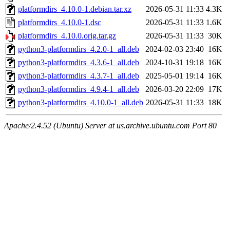
platformdirs_4.10.0-1.debian.tar.xz
2026-05-31 11:33
4.3K
platformdirs_4.10.0-1.dsc
2026-05-31 11:33
1.6K
platformdirs_4.10.0.orig.tar.gz
2026-05-31 11:33
30K
python3-platformdirs_4.2.0-1_all.deb
2024-02-03 23:40
16K
python3-platformdirs_4.3.6-1_all.deb
2024-10-31 19:18
16K
python3-platformdirs_4.3.7-1_all.deb
2025-05-01 19:14
16K
python3-platformdirs_4.9.4-1_all.deb
2026-03-20 22:09
17K
python3-platformdirs_4.10.0-1_all.deb
2026-05-31 11:33
18K
Apache/2.4.52 (Ubuntu) Server at us.archive.ubuntu.com Port 80