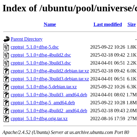
Index of /ubuntu/pool/universe/
Name
Last modified
Size
Parent Directory
-
cpptraj_5.1.0+dfsg-5.dsc
2025-09-22 10:26
1.8K
cpptraj_5.1.0+dfsg-4build2.dsc
2025-02-18 09:42
2.1K
cpptraj_5.1.0+dfsg-3build3.dsc
2024-04-01 06:51
2.2K
cpptraj_5.1.0+dfsg-4build2.debian.tar.xz
2025-02-18 09:42
6.0K
cpptraj_5.1.0+dfsg-3build3.debian.tar.xz
2024-04-01 06:51
6.1K
cpptraj_5.1.0+dfsg-5.debian.tar.xz
2025-09-22 10:26
6.3K
cpptraj_5.1.0+dfsg-3build3_amd64.deb
2024-04-01 08:02
1.7M
cpptraj_5.1.0+dfsg-5_amd64.deb
2025-09-22 10:28
1.8M
cpptraj_5.1.0+dfsg-4build2_amd64.deb
2025-02-18 09:43
2.0M
cpptraj_5.1.0+dfsg.orig.tar.xz
2022-08-16 17:59
27M
Apache/2.4.52 (Ubuntu) Server at us.archive.ubuntu.com Port 80