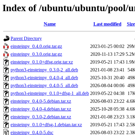
Index of /ubuntu/ubuntu/pool/un
Name
Last modified
Size
Parent Directory
einsteinpy_0.4.0.orig.tar.gz
2023-01-25 00:02
29
einsteinpy_0.3.0.orig.tar.gz
2020-11-13 17:29
5.2
einsteinpy_0.1.0+dfsg.orig.tar.xz
2019-05-21 17:43
1.9
python3-einsteinpy_0.3.0-2_all.deb
2021-01-08 23:41
54
python3-einsteinpy_0.4.0-4_all.deb
2025-10-31 20:40
49
python3-einsteinpy_0.4.0-5_all.deb
2026-08-04 00:06
49
python3-einsteinpy_0.1.0+dfsg-1_all.deb
2019-05-22 04:38
17
einsteinpy_0.4.0-5.debian.tar.xz
2026-08-03 23:22
4.6
einsteinpy_0.4.0-4.debian.tar.xz
2025-10-28 05:38
4.6
einsteinpy_0.3.0-2.debian.tar.xz
2021-01-08 23:23
3.1
einsteinpy_0.1.0+dfsg-1.debian.tar.xz
2019-05-21 17:43
2.5
einsteinpy_0.4.0-5.dsc
2026-08-03 23:22
2.3