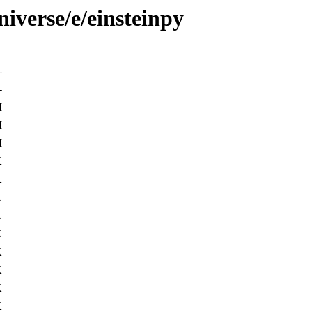
iverse/e/einsteinpy
-
M
M
M
K
K
K
K
K
K
K
K
K