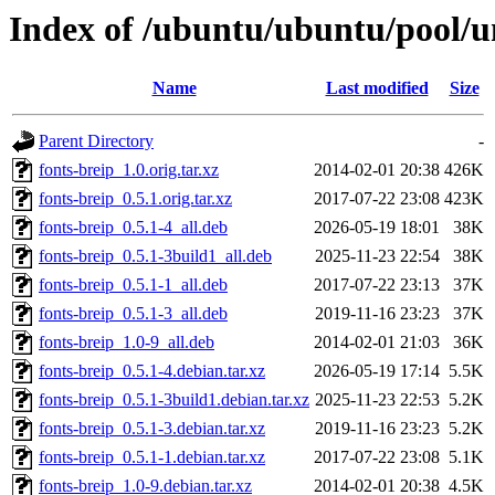
Index of /ubuntu/ubuntu/pool/un
Name
Last modified
Size
Parent Directory
-
fonts-breip_1.0.orig.tar.xz
2014-02-01 20:38
426K
fonts-breip_0.5.1.orig.tar.xz
2017-07-22 23:08
423K
fonts-breip_0.5.1-4_all.deb
2026-05-19 18:01
38K
fonts-breip_0.5.1-3build1_all.deb
2025-11-23 22:54
38K
fonts-breip_0.5.1-1_all.deb
2017-07-22 23:13
37K
fonts-breip_0.5.1-3_all.deb
2019-11-16 23:23
37K
fonts-breip_1.0-9_all.deb
2014-02-01 21:03
36K
fonts-breip_0.5.1-4.debian.tar.xz
2026-05-19 17:14
5.5K
fonts-breip_0.5.1-3build1.debian.tar.xz
2025-11-23 22:53
5.2K
fonts-breip_0.5.1-3.debian.tar.xz
2019-11-16 23:23
5.2K
fonts-breip_0.5.1-1.debian.tar.xz
2017-07-22 23:08
5.1K
fonts-breip_1.0-9.debian.tar.xz
2014-02-01 20:38
4.5K