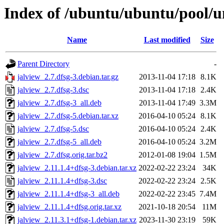
Index of /ubuntu/ubuntu/pool/un
Name
Last modified
Size
Parent Directory
-
jalview_2.7.dfsg-3.debian.tar.gz
2013-11-04 17:18
8.1K
jalview_2.7.dfsg-3.dsc
2013-11-04 17:18
2.4K
jalview_2.7.dfsg-3_all.deb
2013-11-04 17:49
3.3M
jalview_2.7.dfsg-5.debian.tar.xz
2016-04-10 05:24
8.1K
jalview_2.7.dfsg-5.dsc
2016-04-10 05:24
2.4K
jalview_2.7.dfsg-5_all.deb
2016-04-10 05:24
3.2M
jalview_2.7.dfsg.orig.tar.bz2
2012-01-08 19:04
1.5M
jalview_2.11.1.4+dfsg-3.debian.tar.xz
2022-02-22 23:24
34K
jalview_2.11.1.4+dfsg-3.dsc
2022-02-22 23:24
2.5K
jalview_2.11.1.4+dfsg-3_all.deb
2022-02-22 23:45
7.4M
jalview_2.11.1.4+dfsg.orig.tar.xz
2021-10-18 20:54
11M
jalview_2.11.3.1+dfsg-1.debian.tar.xz
2023-11-30 23:19
59K