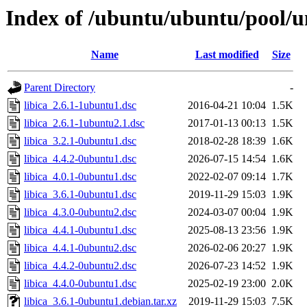
Index of /ubuntu/ubuntu/pool/uni
Name
Last modified
Size
Parent Directory
-
libica_2.6.1-1ubuntu1.dsc
2016-04-21 10:04
1.5K
libica_2.6.1-1ubuntu2.1.dsc
2017-01-13 00:13
1.5K
libica_3.2.1-0ubuntu1.dsc
2018-02-28 18:39
1.6K
libica_4.4.2-0ubuntu1.dsc
2026-07-15 14:54
1.6K
libica_4.0.1-0ubuntu1.dsc
2022-02-07 09:14
1.7K
libica_3.6.1-0ubuntu1.dsc
2019-11-29 15:03
1.9K
libica_4.3.0-0ubuntu2.dsc
2024-03-07 00:04
1.9K
libica_4.4.1-0ubuntu1.dsc
2025-08-13 23:56
1.9K
libica_4.4.1-0ubuntu2.dsc
2026-02-06 20:27
1.9K
libica_4.4.2-0ubuntu2.dsc
2026-07-23 14:52
1.9K
libica_4.4.0-0ubuntu1.dsc
2025-02-19 23:00
2.0K
libica_3.6.1-0ubuntu1.debian.tar.xz
2019-11-29 15:03
7.5K