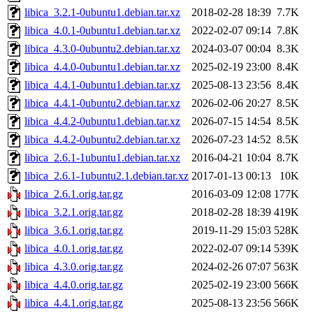
libica_3.2.1-0ubuntu1.debian.tar.xz
2018-02-28 18:39
7.7K
libica_4.0.1-0ubuntu1.debian.tar.xz
2022-02-07 09:14
7.8K
libica_4.3.0-0ubuntu2.debian.tar.xz
2024-03-07 00:04
8.3K
libica_4.4.0-0ubuntu1.debian.tar.xz
2025-02-19 23:00
8.4K
libica_4.4.1-0ubuntu1.debian.tar.xz
2025-08-13 23:56
8.4K
libica_4.4.1-0ubuntu2.debian.tar.xz
2026-02-06 20:27
8.5K
libica_4.4.2-0ubuntu1.debian.tar.xz
2026-07-15 14:54
8.5K
libica_4.4.2-0ubuntu2.debian.tar.xz
2026-07-23 14:52
8.5K
libica_2.6.1-1ubuntu1.debian.tar.xz
2016-04-21 10:04
8.7K
libica_2.6.1-1ubuntu2.1.debian.tar.xz
2017-01-13 00:13
10K
libica_2.6.1.orig.tar.gz
2016-03-09 12:08
177K
libica_3.2.1.orig.tar.gz
2018-02-28 18:39
419K
libica_3.6.1.orig.tar.gz
2019-11-29 15:03
528K
libica_4.0.1.orig.tar.gz
2022-02-07 09:14
539K
libica_4.3.0.orig.tar.gz
2024-02-26 07:07
563K
libica_4.4.0.orig.tar.gz
2025-02-19 23:00
566K
libica_4.4.1.orig.tar.gz
2025-08-13 23:56
566K