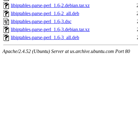
libiptables-parse-perl_1.6-2.debian.tar.xz
libiptables-parse-perl_1.6-2_all.deb
libiptables-parse-perl_1.6-3.dsc
libiptables-parse-perl_1.6-3.debian.tar.xz
libiptables-parse-perl_1.6-3_all.deb
Apache/2.4.52 (Ubuntu) Server at us.archive.ubuntu.com Port 80