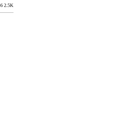
56
2.5K