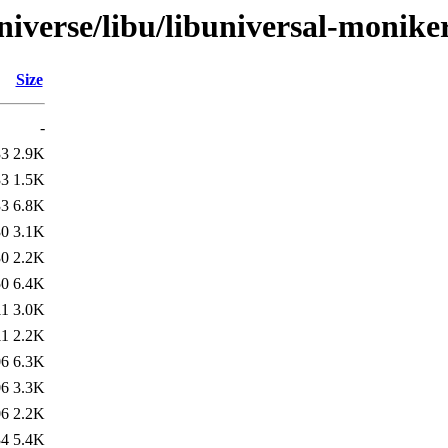
iverse/libu/libuniversal-monike
Size
-
33
2.9K
33
1.5K
33
6.8K
30
3.1K
30
2.2K
50
6.4K
11
3.0K
11
2.2K
06
6.3K
06
3.3K
06
2.2K
34
5.4K