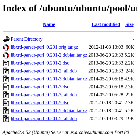
Index of /ubuntu/ubuntu/pool/un
Name
Last modified
Size
Parent Directory
-
libxrd-parser-perl_0.201.orig.tar.gz
2012-11-03 13:03
60K
libxrd-parser-perl_0.201-2.debian.tar.gz
2013-06-29 23:33
5.2K
libxrd-parser-perl_0.201-2.dsc
2013-06-29 23:33
2.2K
libxrd-parser-perl_0.201-2_all.deb
2013-06-29 23:33
24K
libxrd-parser-perl_0.201-3.debian.tar.xz
2014-05-20 05:18
4.9K
libxrd-parser-perl_0.201-3.dsc
2014-05-20 05:18
2.3K
libxrd-parser-perl_0.201-3_all.deb
2014-05-20 05:28
22K
libxrd-parser-perl_0.201-5.dsc
2021-10-18 20:41
2.3K
libxrd-parser-perl_0.201-5.debian.tar.xz
2021-10-18 20:41
5.2K
libxrd-parser-perl_0.201-5_all.deb
2021-10-19 03:29
19K
Apache/2.4.52 (Ubuntu) Server at us.archive.ubuntu.com Port 80