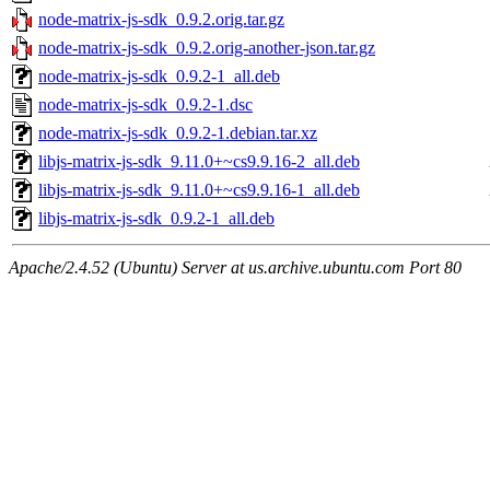
node-matrix-js-sdk_0.9.2.orig.tar.gz
node-matrix-js-sdk_0.9.2.orig-another-json.tar.gz
node-matrix-js-sdk_0.9.2-1_all.deb
node-matrix-js-sdk_0.9.2-1.dsc
node-matrix-js-sdk_0.9.2-1.debian.tar.xz
libjs-matrix-js-sdk_9.11.0+~cs9.9.16-2_all.deb
libjs-matrix-js-sdk_9.11.0+~cs9.9.16-1_all.deb
libjs-matrix-js-sdk_0.9.2-1_all.deb
Apache/2.4.52 (Ubuntu) Server at us.archive.ubuntu.com Port 80