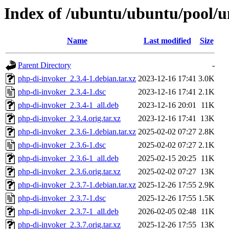
Index of /ubuntu/ubuntu/pool/u
Name
Last modified
Size
Parent Directory
-
php-di-invoker_2.3.4-1.debian.tar.xz
2023-12-16 17:41
3.0K
php-di-invoker_2.3.4-1.dsc
2023-12-16 17:41
2.1K
php-di-invoker_2.3.4-1_all.deb
2023-12-16 20:01
11K
php-di-invoker_2.3.4.orig.tar.xz
2023-12-16 17:41
13K
php-di-invoker_2.3.6-1.debian.tar.xz
2025-02-02 07:27
2.8K
php-di-invoker_2.3.6-1.dsc
2025-02-02 07:27
2.1K
php-di-invoker_2.3.6-1_all.deb
2025-02-15 20:25
11K
php-di-invoker_2.3.6.orig.tar.xz
2025-02-02 07:27
13K
php-di-invoker_2.3.7-1.debian.tar.xz
2025-12-26 17:55
2.9K
php-di-invoker_2.3.7-1.dsc
2025-12-26 17:55
1.5K
php-di-invoker_2.3.7-1_all.deb
2026-02-05 02:48
11K
php-di-invoker_2.3.7.orig.tar.xz
2025-12-26 17:55
13K