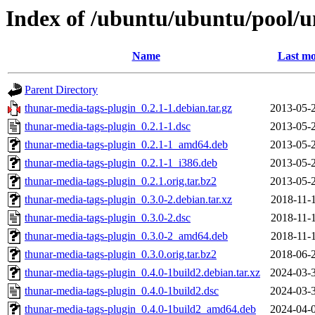
Index of /ubuntu/ubuntu/pool/u
Name
Last mo
Parent Directory
thunar-media-tags-plugin_0.2.1-1.debian.tar.gz
2013-05-
thunar-media-tags-plugin_0.2.1-1.dsc
2013-05-
thunar-media-tags-plugin_0.2.1-1_amd64.deb
2013-05-
thunar-media-tags-plugin_0.2.1-1_i386.deb
2013-05-
thunar-media-tags-plugin_0.2.1.orig.tar.bz2
2013-05-
thunar-media-tags-plugin_0.3.0-2.debian.tar.xz
2018-11-
thunar-media-tags-plugin_0.3.0-2.dsc
2018-11-
thunar-media-tags-plugin_0.3.0-2_amd64.deb
2018-11-
thunar-media-tags-plugin_0.3.0.orig.tar.bz2
2018-06-
thunar-media-tags-plugin_0.4.0-1build2.debian.tar.xz
2024-03-
thunar-media-tags-plugin_0.4.0-1build2.dsc
2024-03-
thunar-media-tags-plugin_0.4.0-1build2_amd64.deb
2024-04-