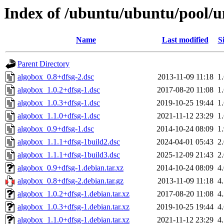
Index of /ubuntu/ubuntu/pool/u
Name
Last modified
S
Parent Directory
algobox_0.8+dfsg-2.dsc
2013-11-09 11:18
1
algobox_1.0.2+dfsg-1.dsc
2017-08-20 11:08
1
algobox_1.0.3+dfsg-1.dsc
2019-10-25 19:44
1
algobox_1.1.0+dfsg-1.dsc
2021-11-12 23:29
1
algobox_0.9+dfsg-1.dsc
2014-10-24 08:09
1
algobox_1.1.1+dfsg-1build2.dsc
2024-04-01 05:43
2
algobox_1.1.1+dfsg-1build3.dsc
2025-12-09 21:43
2
algobox_0.9+dfsg-1.debian.tar.xz
2014-10-24 08:09
4
algobox_0.8+dfsg-2.debian.tar.gz
2013-11-09 11:18
4
algobox_1.0.2+dfsg-1.debian.tar.xz
2017-08-20 11:08
4
algobox_1.0.3+dfsg-1.debian.tar.xz
2019-10-25 19:44
4
algobox_1.1.0+dfsg-1.debian.tar.xz
2021-11-12 23:29
4