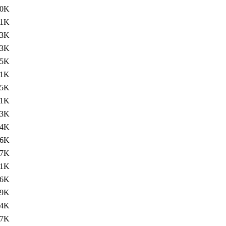
.0K
.1K
53K
53K
55K
61K
15K
71K
73K
74K
76K
77K
81K
86K
09K
14K
37K