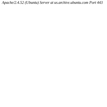
Apache/2.4.52 (Ubuntu) Server at us.archive.ubuntu.com Port 443