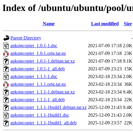
Index of /ubuntu/ubuntu/pool/u
Name
Last modified
Size
Parent Directory
-
apksigcopier_1.0.1-1.dsc
2021-07-09 17:18
2.0K
apksigcopier_1.0.1.orig.tar.gz
2021-07-09 17:18
23K
apksigcopier_1.0.1-1.debian.tar.xz
2021-07-09 17:18
9.1K
apksigcopier_1.0.1-1_all.deb
2021-07-09 23:23
15K
apksigcopier_1.1.1-1.dsc
2023-02-18 23:34
2.0K
apksigcopier_1.1.1.orig.tar.gz
2023-02-18 23:34
36K
apksigcopier_1.1.1-1.debian.tar.xz
2023-02-18 23:34
9.4K
apksigcopier_1.1.1-1_all.deb
2023-02-18 23:34
22K
apksigcopier_1.1.1-1build1.debian.tar.xz
2025-12-09 21:43
9.4K
apksigcopier_1.1.1-1build1.dsc
2025-12-09 21:43
2.0K
apksigcopier_1.1.1-1build1_all.deb
2025-12-09 23:57
22K