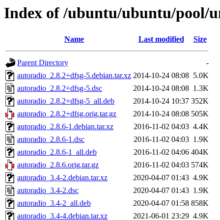
Index of /ubuntu/ubuntu/pool/u
Name
Last modified
Size
Parent Directory
-
autoradio_2.8.2+dfsg-5.debian.tar.xz
2014-10-24 08:08
5.0K
autoradio_2.8.2+dfsg-5.dsc
2014-10-24 08:08
1.3K
autoradio_2.8.2+dfsg-5_all.deb
2014-10-24 10:37
352K
autoradio_2.8.2+dfsg.orig.tar.gz
2014-10-24 08:08
505K
autoradio_2.8.6-1.debian.tar.xz
2016-11-02 04:03
4.4K
autoradio_2.8.6-1.dsc
2016-11-02 04:03
1.9K
autoradio_2.8.6-1_all.deb
2016-11-02 04:06
404K
autoradio_2.8.6.orig.tar.gz
2016-11-02 04:03
574K
autoradio_3.4-2.debian.tar.xz
2020-04-07 01:43
4.9K
autoradio_3.4-2.dsc
2020-04-07 01:43
1.9K
autoradio_3.4-2_all.deb
2020-04-07 01:58
858K
autoradio_3.4-4.debian.tar.xz
2021-06-01 23:29
4.9K