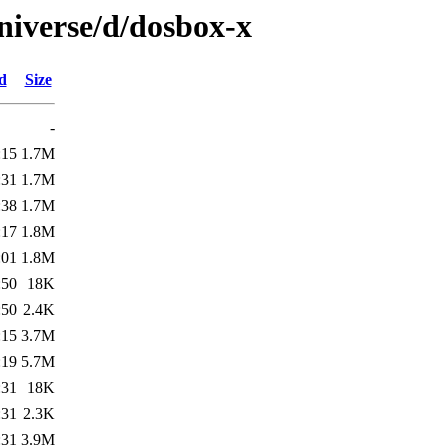
niverse/d/dosbox-x
d
Size
-
:15
1.7M
:31
1.7M
:38
1.7M
:17
1.8M
:01
1.8M
:50
18K
:50
2.4K
:15
3.7M
:19
5.7M
:31
18K
:31
2.3K
:31
3.9M