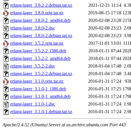
erlang-lager_3.9.2-2.debian.tar.xz
2021-12-21 11:14
4.3
erlang-lager_3.8.0.orig.tar.gz
2019-08-15 17:18
123
erlang-lager_3.8.0-2_amd64.deb
2020-02-08 23:28
215
erlang-lager_3.8.0-2.dsc
2020-02-08 23:23
2.0
erlang-lager_3.8.0-2.debian.tar.xz
2020-02-08 23:23
3.9
erlang-lager_3.5.2.orig.tar.gz
2017-11-01 13:01
111
erlang-lager_3.5.2-2_i386.deb
2018-01-11 07:44
202
erlang-lager_3.5.2-2_amd64.deb
2018-01-11 07:44
202
erlang-lager_3.5.2-2.dsc
2018-01-04 17:48
2.0
erlang-lager_3.5.2-2.debian.tar.xz
2018-01-04 17:48
3.4
erlang-lager_3.1.0.orig.tar.gz
2016-01-31 17:24
93
erlang-lager_3.1.0-1_i386.deb
2016-01-31 17:25
179
erlang-lager_3.1.0-1_amd64.deb
2016-01-31 17:24
179
erlang-lager_3.1.0-1.dsc
2016-01-31 17:24
1.9
erlang-lager_3.1.0-1.debian.tar.xz
2016-01-31 17:24
2.9
Apache/2.4.52 (Ubuntu) Server at us.archive.ubuntu.com Port 443