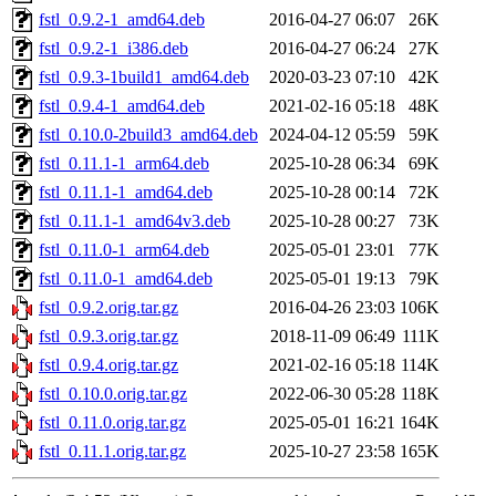
fstl_0.9.2-1_amd64.deb
2016-04-27 06:07
26K
fstl_0.9.2-1_i386.deb
2016-04-27 06:24
27K
fstl_0.9.3-1build1_amd64.deb
2020-03-23 07:10
42K
fstl_0.9.4-1_amd64.deb
2021-02-16 05:18
48K
fstl_0.10.0-2build3_amd64.deb
2024-04-12 05:59
59K
fstl_0.11.1-1_arm64.deb
2025-10-28 06:34
69K
fstl_0.11.1-1_amd64.deb
2025-10-28 00:14
72K
fstl_0.11.1-1_amd64v3.deb
2025-10-28 00:27
73K
fstl_0.11.0-1_arm64.deb
2025-05-01 23:01
77K
fstl_0.11.0-1_amd64.deb
2025-05-01 19:13
79K
fstl_0.9.2.orig.tar.gz
2016-04-26 23:03
106K
fstl_0.9.3.orig.tar.gz
2018-11-09 06:49
111K
fstl_0.9.4.orig.tar.gz
2021-02-16 05:18
114K
fstl_0.10.0.orig.tar.gz
2022-06-30 05:28
118K
fstl_0.11.0.orig.tar.gz
2025-05-01 16:21
164K
fstl_0.11.1.orig.tar.gz
2025-10-27 23:58
165K