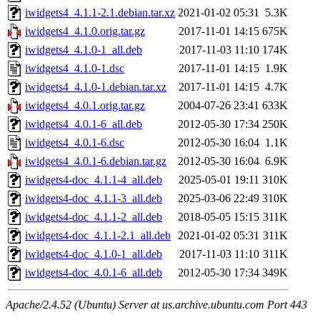
iwidgets4_4.1.1-2.1.debian.tar.xz
2021-01-02 05:31
5.3K
iwidgets4_4.1.0.orig.tar.gz
2017-11-01 14:15
675K
iwidgets4_4.1.0-1_all.deb
2017-11-03 11:10
174K
iwidgets4_4.1.0-1.dsc
2017-11-01 14:15
1.9K
iwidgets4_4.1.0-1.debian.tar.xz
2017-11-01 14:15
4.7K
iwidgets4_4.0.1.orig.tar.gz
2004-07-26 23:41
633K
iwidgets4_4.0.1-6_all.deb
2012-05-30 17:34
250K
iwidgets4_4.0.1-6.dsc
2012-05-30 16:04
1.1K
iwidgets4_4.0.1-6.debian.tar.gz
2012-05-30 16:04
6.9K
iwidgets4-doc_4.1.1-4_all.deb
2025-05-01 19:11
310K
iwidgets4-doc_4.1.1-3_all.deb
2025-03-06 22:49
310K
iwidgets4-doc_4.1.1-2_all.deb
2018-05-05 15:15
311K
iwidgets4-doc_4.1.1-2.1_all.deb
2021-01-02 05:31
311K
iwidgets4-doc_4.1.0-1_all.deb
2017-11-03 11:10
311K
iwidgets4-doc_4.0.1-6_all.deb
2012-05-30 17:34
349K
Apache/2.4.52 (Ubuntu) Server at us.archive.ubuntu.com Port 443