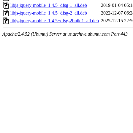
libjs-jquery-mobile_1.4.5+dfsg-1_all.deb
2019-01-04 05:1
libjs-jquery-mobile_1.4.5+dfsg-2_all.deb
2022-12-07 06:2
libjs-jquery-mobile_1.4.5+dfsg-2build1_all.deb
2025-12-15 22:5
Apache/2.4.52 (Ubuntu) Server at us.archive.ubuntu.com Port 443