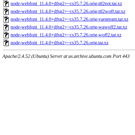
node-webfont_11.4.0+dfsg2+~cs35.7.26.orig-ttf2eot.tar.xz
node-webfont_11.4.0+dfsg2+~cs35.7.26.orig-ttf2woff.tar.xz
node-webfont_11.4.0+dfsg2+~cs35.7.26.orig-varstream.tar.xz
node-webfont_11.4.0+dfsg2+~cs35.7.26.orig-wawoff2.tar.xz
node-webfont_11.4.0+dfsg2+~cs35.7.26.orig-woff2.tar.xz
node-webfont_11.4.0+dfsg2+~cs35.7.26.orig.tar.xz
Apache/2.4.52 (Ubuntu) Server at us.archive.ubuntu.com Port 443