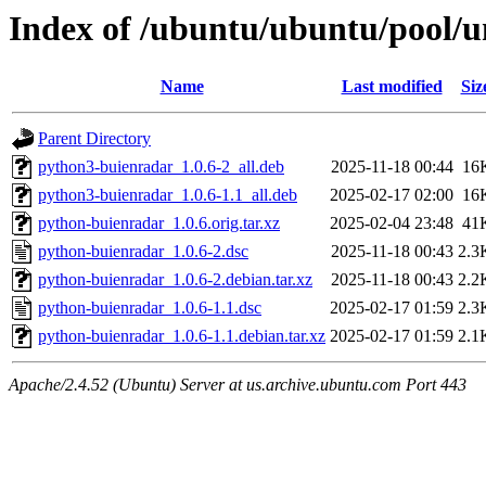
Index of /ubuntu/ubuntu/pool/u
Name
Last modified
Siz
Parent Directory
python3-buienradar_1.0.6-2_all.deb
2025-11-18 00:44
16
python3-buienradar_1.0.6-1.1_all.deb
2025-02-17 02:00
16
python-buienradar_1.0.6.orig.tar.xz
2025-02-04 23:48
41
python-buienradar_1.0.6-2.dsc
2025-11-18 00:43
2.3
python-buienradar_1.0.6-2.debian.tar.xz
2025-11-18 00:43
2.2
python-buienradar_1.0.6-1.1.dsc
2025-02-17 01:59
2.3
python-buienradar_1.0.6-1.1.debian.tar.xz
2025-02-17 01:59
2.1
Apache/2.4.52 (Ubuntu) Server at us.archive.ubuntu.com Port 443