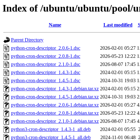
Index of /ubuntu/ubuntu/pool/u
Name
Last modified
S
Parent Directory
python-cron-descriptor_2.0.6-1.dsc
2026-02-01 05:27
1
python-cron-descriptor_2.0.8-1.dsc
2026-05-23 12:22
1
python-cron-descriptor_2.1.0-1.dsc
2026-08-07 17:45
1
python-cron-descriptor_1.4.3-1.dsc
2024-02-01 05:15
1
python-cron-descriptor_1.4.5-1.dsc
2024-10-31 19:03
1
python-cron-descriptor_1.4.3-1.debian.tar.xz
2024-02-01 05:15
2
python-cron-descriptor_1.4.5-1.debian.tar.xz
2024-10-31 19:03
2
python-cron-descriptor_2.0.6-1.debian.tar.xz
2026-02-01 05:27
4
python-cron-descriptor_2.0.8-1.debian.tar.xz
2026-05-23 12:22
4
python-cron-descriptor_2.1.0-1.debian.tar.xz
2026-08-07 17:45
4
python3-cron-descriptor_1.4.3-1_all.deb
2024-02-01 05:55
python3-cron-descriptor_1.4.5-1_all.deb
2024-11-01 06:48