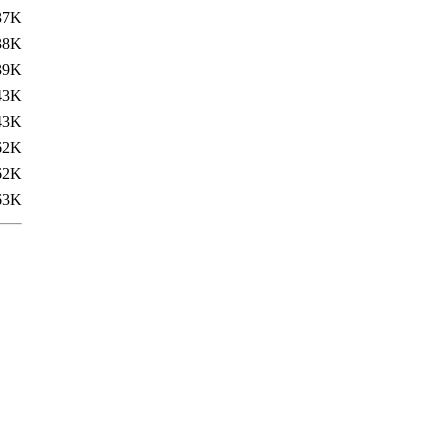
37K
38K
39K
43K
43K
62K
62K
63K