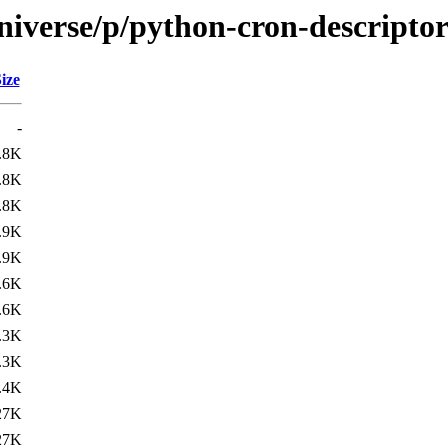
niverse/p/python-cron-descripto
ize
-
.8K
.8K
.8K
.9K
.9K
.6K
.6K
.3K
.3K
.4K
27K
27K