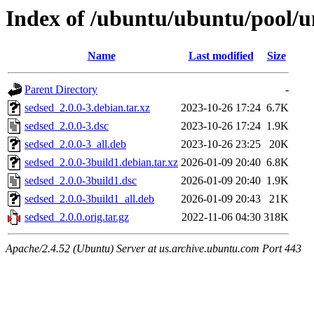
Index of /ubuntu/ubuntu/pool/un
Name
Last modified
Size
Parent Directory
-
sedsed_2.0.0-3.debian.tar.xz
2023-10-26 17:24
6.7K
sedsed_2.0.0-3.dsc
2023-10-26 17:24
1.9K
sedsed_2.0.0-3_all.deb
2023-10-26 23:25
20K
sedsed_2.0.0-3build1.debian.tar.xz
2026-01-09 20:40
6.8K
sedsed_2.0.0-3build1.dsc
2026-01-09 20:40
1.9K
sedsed_2.0.0-3build1_all.deb
2026-01-09 20:43
21K
sedsed_2.0.0.orig.tar.gz
2022-11-06 04:30
318K
Apache/2.4.52 (Ubuntu) Server at us.archive.ubuntu.com Port 443