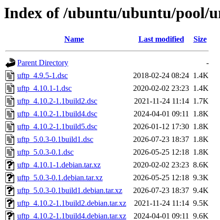
Index of /ubuntu/ubuntu/pool/u
Name
Last modified
Size
Parent Directory
-
uftp_4.9.5-1.dsc
2018-02-24 08:24
1.4K
uftp_4.10.1-1.dsc
2020-02-02 23:23
1.4K
uftp_4.10.2-1.1build2.dsc
2021-11-24 11:14
1.7K
uftp_4.10.2-1.1build4.dsc
2024-04-01 09:11
1.8K
uftp_4.10.2-1.1build5.dsc
2026-01-12 17:30
1.8K
uftp_5.0.3-0.1build1.dsc
2026-07-23 18:37
1.8K
uftp_5.0.3-0.1.dsc
2026-05-25 12:18
1.8K
uftp_4.10.1-1.debian.tar.xz
2020-02-02 23:23
8.6K
uftp_5.0.3-0.1.debian.tar.xz
2026-05-25 12:18
9.3K
uftp_5.0.3-0.1build1.debian.tar.xz
2026-07-23 18:37
9.4K
uftp_4.10.2-1.1build2.debian.tar.xz
2021-11-24 11:14
9.5K
uftp_4.10.2-1.1build4.debian.tar.xz
2024-04-01 09:11
9.6K