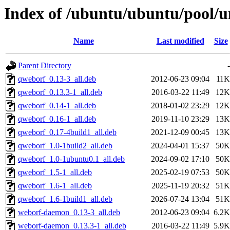
Index of /ubuntu/ubuntu/pool/u
Name
Last modified
Size
Parent Directory
-
qweborf_0.13-3_all.deb
2012-06-23 09:04
11K
qweborf_0.13.3-1_all.deb
2016-03-22 11:49
12K
qweborf_0.14-1_all.deb
2018-01-02 23:29
12K
qweborf_0.16-1_all.deb
2019-11-10 23:29
13K
qweborf_0.17-4build1_all.deb
2021-12-09 00:45
13K
qweborf_1.0-1build2_all.deb
2024-04-01 15:37
50K
qweborf_1.0-1ubuntu0.1_all.deb
2024-09-02 17:10
50K
qweborf_1.5-1_all.deb
2025-02-19 07:53
50K
qweborf_1.6-1_all.deb
2025-11-19 20:32
51K
qweborf_1.6-1build1_all.deb
2026-07-24 13:04
51K
weborf-daemon_0.13-3_all.deb
2012-06-23 09:04
6.2K
weborf-daemon_0.13.3-1_all.deb
2016-03-22 11:49
5.9K