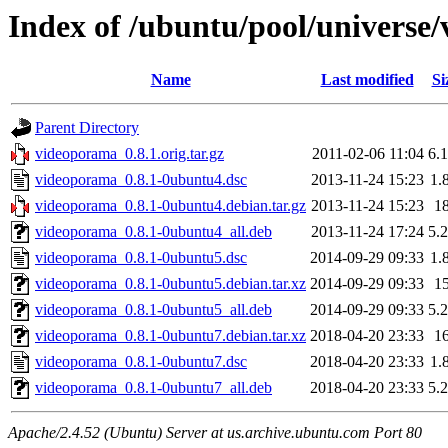
Index of /ubuntu/pool/universe
Name
Last modified
Si
Parent Directory
videoporama_0.8.1.orig.tar.gz
2011-02-06 11:04
6.
videoporama_0.8.1-0ubuntu4.dsc
2013-11-24 15:23
1.
videoporama_0.8.1-0ubuntu4.debian.tar.gz
2013-11-24 15:23
1
videoporama_0.8.1-0ubuntu4_all.deb
2013-11-24 17:24
5.
videoporama_0.8.1-0ubuntu5.dsc
2014-09-29 09:33
1.
videoporama_0.8.1-0ubuntu5.debian.tar.xz
2014-09-29 09:33
1
videoporama_0.8.1-0ubuntu5_all.deb
2014-09-29 09:33
5.
videoporama_0.8.1-0ubuntu7.debian.tar.xz
2018-04-20 23:33
1
videoporama_0.8.1-0ubuntu7.dsc
2018-04-20 23:33
1.
videoporama_0.8.1-0ubuntu7_all.deb
2018-04-20 23:33
5.
Apache/2.4.52 (Ubuntu) Server at us.archive.ubuntu.com Port 80